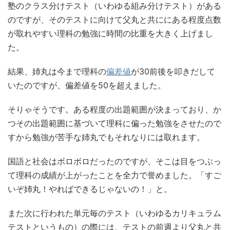
塾のクラス分けテスト（いわゆる組み分けテスト）がある
のですが、そのテストに向けて父丸と共ににある程度点数
が取れやすい理科の勉強に時間の比重を大きく上げまし
た。
結果、姉丸は今まで理科の
偏差値
が30前後を叩きだして
いたのですが、偏差値を50を超えました。
そりゃそうです。ある程度の出題範囲が決まっており、か
つその出題範囲に基づいて理科に偏った勉強をさせたので
すから勉強が苦手な姉丸でもそれなりには取れます。
国語と社会はボロボロだったのですが、そこは目をつぶっ
て理科の成績が上がったことを全力で誉めました。「すご
いぞ姉丸！やればできるじゃないの！」と。
また次に行われた単元毎のテスト（いわゆるカリキュラム
テストというもの）の際には、テストの前週より父丸と共