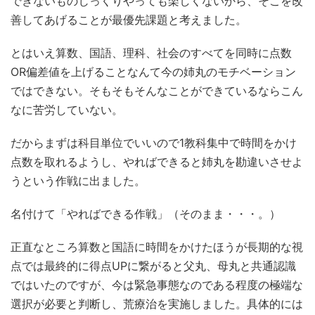
できないものじっくりやっても楽しくないから、そこを改
善してあげることが最優先課題と考えました。
とはいえ算数、国語、理科、社会のすべてを同時に点数
OR偏差値を上げることなんて今の姉丸のモチベーション
ではできない。そもそもそんなことができているならこん
なに苦労していない。
だからまずは科目単位でいいので1教科集中で時間をかけ
点数を取れるようし、やればできると姉丸を勘違いさせよ
うという作戦に出ました。
名付けて「やればできる作戦」（そのまま・・・。）
正直なところ算数と国語に時間をかけたほうが長期的な視
点では最終的に得点UPに繋がると父丸、母丸と共通認識
ではいたのですが、今は緊急事態なのである程度の極端な
選択が必要と判断し、荒療治を実施しました。具体的には