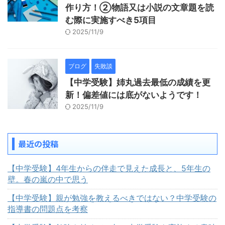
作り方！②物語又は小説の文章題を読
む際に実施すべき5項目
2025/11/9
ブログ
失敗談
【中学受験】姉丸過去最低の成績を更
新！偏差値には底がないようです！
2025/11/9
最近の投稿
【中学受験】4年生からの伴走で見えた成長と、5年生の
壁。春の嵐の中で思う
【中学受験】親が勉強を教えるべきではない？中学受験の
指導書の問題点を考察