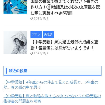
国語の授業で教えてくれない下書きの
作り方！②物語又は小説の文章題を読
む際に実施すべき5項目
2025/11/9
ブログ
失敗談
【中学受験】姉丸過去最低の成績を更
新！偏差値には底がないようです！
2025/11/9
最近の投稿
【中学受験】4年生からの伴走で見えた成長と、5年生の
壁。春の嵐の中で思う
【中学受験】親が勉強を教えるべきではない？中学受験の
指導書の問題点を考察