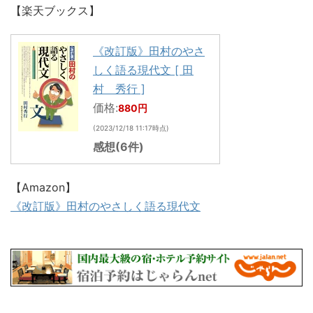
【楽天ブックス】
《改訂版》田村のやさ
しく語る現代文 [ 田
村 秀行 ]
価格:
880円
(2023/12/18 11:17時点)
感想(6件)
【Amazon】
《改訂版》田村のやさしく語る現代文